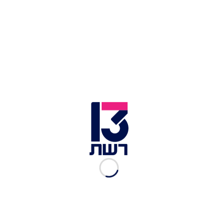
שאפשר. כמו כן, ע"פ השמועות, ההופעות באמריקה
הלטינית, אסיה, אוקיאניה ואפריקה יוכרזו בסוף השנה
ויתחילו בשנת 2024.