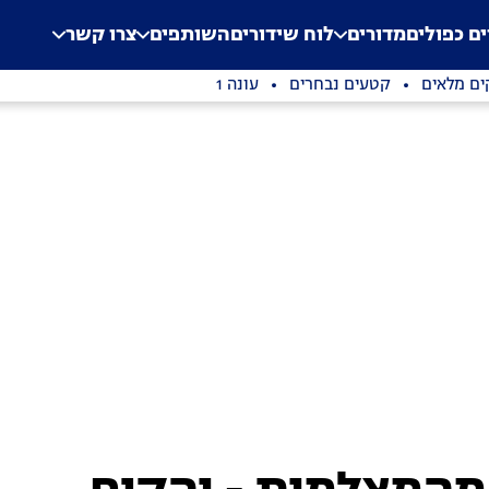
.
Application error: a clien
ים כפולים
מדורים
לוח שידורים
השותפים
צרו קשר
ים מלאים
קטעים נבחרים
עונה 1