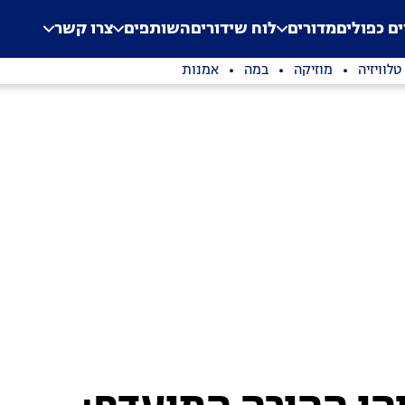
.
Application error: a clien
ים כפולים
מדורים
לוח שידורים
השותפים
צרו קשר
טלוויזיה
מוזיקה
במה
אמנות