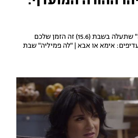
הו ההורה המועדף:
לכבוד העונה השלישית של הסדרה "לה פמיליה" שתעלה בשבת (15.6) זה הזמן שלכם
פים: אימא או אבא | "לה פמיליה" שבת