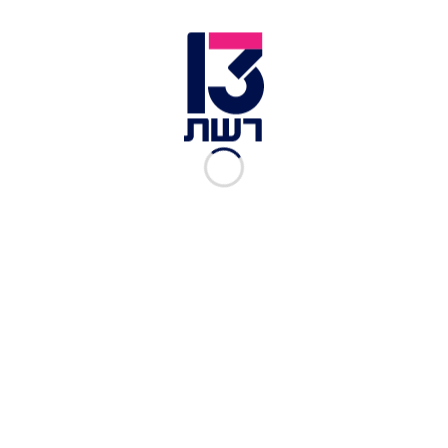
בחורה יפנית שגילתה כי בן זוגה בוגד בה החליטה
לפגוע בו בנקודה הרגישה והכואבת ביותר בשבילו:
היא השליכה לאמבטיה מלאה את כל מכשירי חברת
"אפל" שהיו ברשותו. ולא מדובר כאן על אייפון ואייפד
בלבד, אלא על מחשב iMac, כמה מחשבי MacBook
ניידים, מכשיר Apple TV וכמובן מכשירי אייפון, אייפוד
ואייפד. אאוטץ'.
תפוחים שוחים באמבטיה. לא נעים
בנוסף לנזק הכספי, דאגה היפנית הנוקמת גם להעלות
את התמונות לטוויטר ביום שבת האחרון, וזכתה מאז