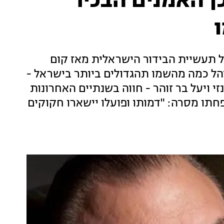
ן האמנים הבכיר
ו
עמודי התווך של תעשיית הבידור הישראלית מאז קום
82. בן ציון, שגילה וניהל כמה מהשמו תהגדולים ביותר בישראל -
י ויעל בר זוהר - חווה בשנתיים האחרונות
חתו מסרה: "דמותו ופועלו יישארו חקוקים