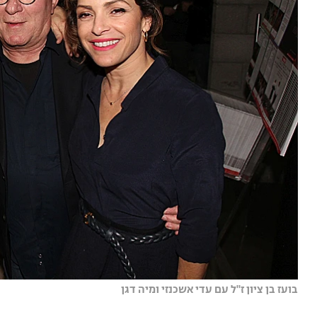
בועז בן ציון ז"ל עם עדי אשכנזי ומיה דגן