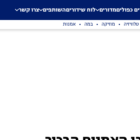
.
Application error: a clien
ים כפולים
מדורים
לוח שידורים
השותפים
צרו קשר
טלוויזיה
מוזיקה
במה
אמנות