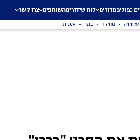
.
Application error: a clien
ים כפולים
מדורים
לוח שידורים
השותפים
צרו קשר
טלוויזיה
מוזיקה
במה
אמנות