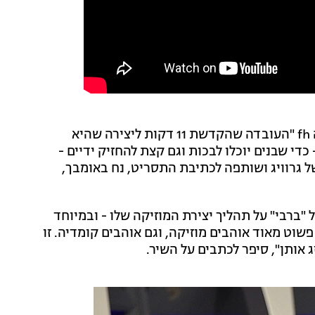
בהמשך פנה רונסון לבמאית הסרט גרטה גרוויג, ואמר לה fh "העובדה שהקדשת 11 דקות ליצירה שהיא
די שבנים יוכלו לבכות וגם קצת להחזיק ידיים -
של גרוויג ושותפה לכתיבת התסריט, נח באומבך,
ברבי" על תהליך יצירת המוזיקה שלו - ובמיוחד
ושב שאנחנו פשוט מאוד אוהבים מוזיקה, וגם אוהבים קומדיה. זו
אותן", סיפר לכתבים על השיר.