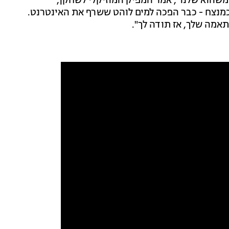
 משהוא שלנו", אמר המפיק המוזיקלי לשחקן,
מנצח - כבר הפכה למים לוהט ששרף את האינטרנט.
אמה שלך, אז תודה לך".