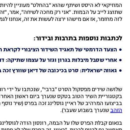
המוזיקאי לא היסס ושיתף שהוא "בהחלט" מעוניין להיות
שתוצג לייב על הבמות. "אני רק מחכה לשיחה", אמר, "ז
לזה מחזמר, אז אם מישהו ירצה לעשות את זה, אנחנו לגמ
לכתבות נוספות בתרבות ובידור:
הצעד הדרמטי של תאגיד השידור הציבורי לקראת האי
אחרי שסבל מיבלות בגרון וגזר על עצמו שתיקה: דני
גאווה ישראלית: סרט בכיכובה של דיאן שוורץ זכה ב
שלושה שירים מפסקול הסרט "ברבי", שנכתבו על ידי רונסו
בביצועו המרהיב של ראיין גוסלינג זכה בפרס (שיר נוסף
הזהב
שנערך בשבוע שעבר).
בנאום קבלת הפרס שלו על הבמה, רונסון הודה לגוסלינג