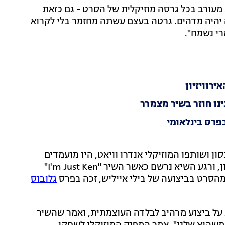
 מעורב בכל גרסה מוזיקלית של הסרט - גם כזאת
ה יהיה מדהים. גרטה בעצם עשתה מחזמר בלי לקרוא
רי נשמח".
רוויזיון
נו חוזר בשיר מצמרר
פרס בינלאומי
ן ושותפו המוזיקלי אנדרו וויאט, היו מועמדים
בקטגוריית השיר הטוב בטקס שנערך ביום ראשון האחרון, ורגע השיא נרשם כאשר השיר "I'm Just Ken"
 מהסרט בביצועה של בילי אייליש, זכה בפרס
גלובוס
 על ביצוע מרהיב לבלדה העוצמתית, ואמר שהשיר