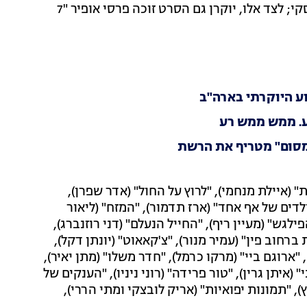
שמככב גם ב"קרב אוויר" לצד מאור שוויצר וליהי קורנובסקי; לצד אלו, יוקרן גם הסרט זוכה פרסי אופיר "7
ע היוקרתי בארה"ב
ע. ממש ממש רע
מסום" מטריף את הרשת
ם" (אבי נשר), "7 ברכות" (איילת מנחמי), "לרוץ על החול" (אדר שפרן),
"ילדים של אף אחד" (ארז תדמור), "המזח" (ליאור
הפילגש" (מעיין ריף), "החייל הנעלם" (דני רוזנברג),
 ברחוב פין" (עמיר מנור), "צ'קאאוט" (יונתן דקל),
, "ארוגם ביי" (מרקו כרמל), "חדר משלו" (מתן יאיר),
(איתן גרין), "טור פרידה" (רוני ניניו), "הענקים של
, "תמונות יפואיות" (אריק לובצקי ומתי הררי),