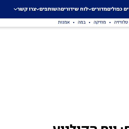
.
Application error: a clien
ים כפולים
מדורים
לוח שידורים
השותפים
צרו קשר
טלוויזיה
מוזיקה
במה
אמנות