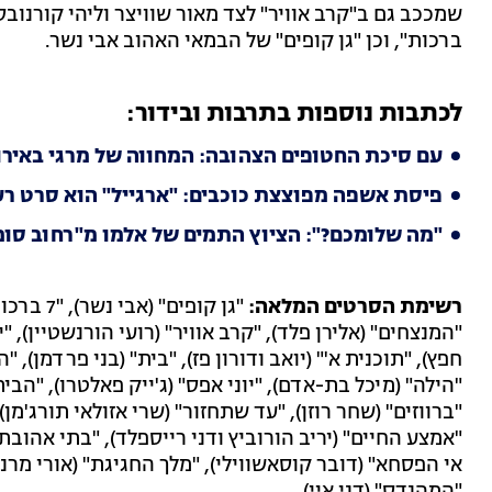
ברכות", וכן "גן קופים" של הבמאי האהוב אבי נשר.
לכתבות נוספות בתרבות ובידור:
עם סיכת החטופים הצהובה: המחווה של מרגי באירו
פיסת אשפה מפוצצת כוכבים: "ארגייל" הוא סרט ר
"מה שלומכם?": הציוץ התמים של אלמו מ"רחוב סו
רשימת הסרטים המלאה:
"גן קופי
"המנצחים" (אלירן פלד), "קרב אוויר" (רועי הורנשטיין), 
חפץ), "תוכנית א'" (יואב ודורון פז), "בית" (בני פרדמן), "
"הילה" (מיכל בת-אדם), "יוני אפס" (ג'ייק פאלטרו), "הבית
"ברווזים" (שחר רוזן), "עד שתחזור" (שרי אזולאי תורג'מן)
"אמצע החיים" (יריב הורוביץ ודני רייספלד), "בתי אהובתי" 
אי הפסחא" (דובר קוסאשווילי), "מלך החגיגת" (אורי מרנץ)