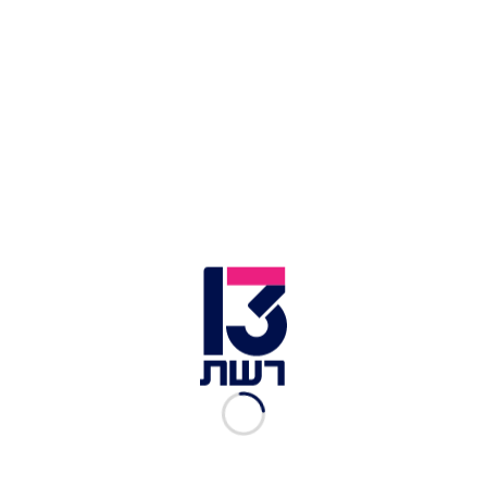
כתבות נוספות במדור סלבס:
יש לו עם מי להתחמם בלילות: אבירן שמואל חושף
זוגיות חדשה
זה רשמי: יהודה לוי חשף את הסיבה לפרידה
משלומית מלכה
שינתה את הפנים? מדונה מגיבה לביקורות הקשות על
המראה החדש שלה