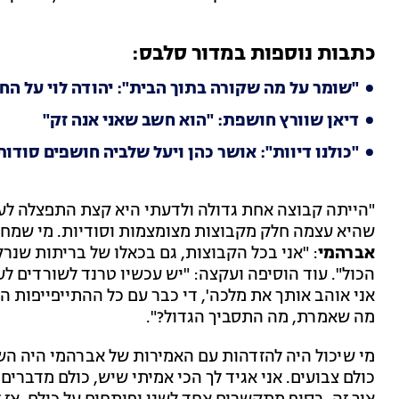
כתבות נוספות במדור סלבס:
"שומר על מה שקורה בתוך הבית": יהודה לוי על החי
דיאן שוורץ חושפת: "הוא חשב שאני אנה זק"
"כולנו דיוות": אושר כהן ויעל שלביה חושפים סוד
"הייתה קבוצה אחת גדולה ולדעתי היא קצת התפצלה ל
שהיא עצמה חלק מקבוצות מצומצמות וסודיות. מי שמח
אברהמי
: "אני בכל הקבוצות, גם בכאלו של בריתות שנר
הכול". עוד הוסיפה ועקצה: "יש עכשיו טרנד לשורדים לעש
אני אוהב אותך את מלכה', די כבר עם כל ההתייפייפות ה
מה שאמרת, מה התסביך הגדול?".
מי שיכול היה להזדהות עם האמירות של אברהמי היה ה
כולם צבועים. אני אגיד לך הכי אמיתי שיש, כולם מדברים