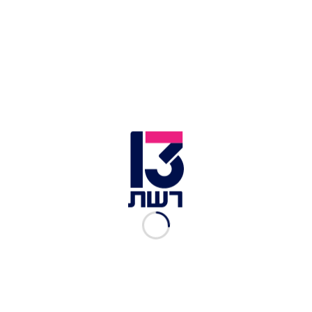
מאי ערב על טל קאופמן: "תבוא לצעוק, אל תיעלם
לחודשיים וחצי"
יעקב בוזגלו חושף למה עזב עם אשתו את ישראל:
"יש לנו הרבה סיבות, רובן כואבות"
בתמונה חדשה שהעלתה לסטורי באינסטגרם, גרינר
שיתפה בכיתוב "יחי איראן" שנכתב בצמוד למקום
מגוריה אליו היא עתידה לחזור בקרוב, בתוספת צלב
קרס שציירו ליד. הכוכבת כתבה לצד התמונה: "וזה
במתחם של הבניין שלי! קולטים? אמן שנתפוס אותם".