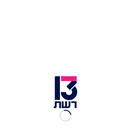
ראשונה לפרידה מבעלה
"זה רק אני ואת": הכלה שכבשה את הרשת הפכה
לאמא בפעם הראשונה
השניים מבלים יחד מזה כמה חודשים, בהם הם
מנהלים מערכת יחסים מתוקה של אוהבים צעירים -
וכעת החליטו להוציא את הבשורה לעולם. "אוהב אותך
הכי", כתב הצעיר בן ה-18, לצד תמונה זוגית ראשונה
של השניים, במה שנראה כמו נסיעה של אחרי הים
באוטו, זאת לכבוד יום ההולדת ה-17 שלה.