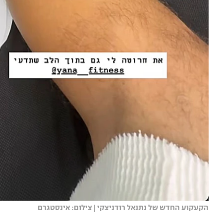
הקעקוע החדש של נתנאל רודניצקי | צילום: אינסטגרם