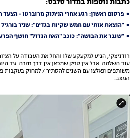
כתבות נוספות במדור סלבס:
פרסום ראשון: רגע אחרי הניתוק מרוברטו - הצעד ה
"הוצאת אותי עם חמש שקיות בגדים": שניר בורגיל 
"שובר את הבושה": כוכב "האח הגדול" חושף הפרע
רודניצקי, הגיע למקעקע שלו והחל את העבודה על הציו
עוד השלמה. אבל אין ספק שמכאן אין דרך חזרה. עד היו
משותפים ונאלצו עם השנים להסתיר / למחוק בעקבות פר
המצב.