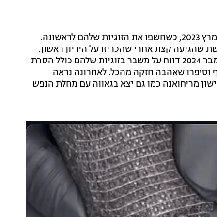
כזכור השניים החלו לצאת יחד והפכו לזוג באופן פומבי במרץ 2023, כשחשפו את הזוגיות שלהם לראשונה.
ת שהגיעה קצת אחרי שהכריזו על היריון ראשון.
בפברואר 2024, השניים הפכו להורים לבן משותף, ובנובמבר 2024 דווח על משבר בזוגיות שלהם כולל הסרת
 וסיפרו שאהבה חזקה מהכל. לאחרונה נראה
שון מריחואנה כמו גם יצא בגאווה עם מחלת הנפש