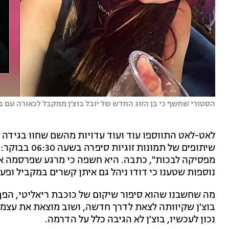
הסטורי שחשף כי בן הזוג החדש של יובל בוצ׳ן ממקבל לכאורה עם ב
לאט-לאט התווספו עוד ועוד עדויות מהשם שחוו בגידה ג
שיתופים של תמו
מפסיקה לבכות", כתבה. היא חשפה כי מרגע שפרסמה א
נוספות שטענו כי דודו ניהל גם איתן קשרים במקביל ופע
מה שחשבנו שהוא סיפור שיקום של כוכבת ריאליטי, הפך
בוצ'ן שקיוותה לצאת לדרך חדשה, ושוב מוצאת את עצמה
נכון לעכשיו, בוצ'ן לא הגיבה כלל על הדרמה.