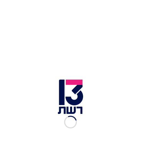
כתבות נוספות במדור סלבס:
איפה הם היום? לא תאמינו מה עושה היום רות גונזלס
איפה הם היום? גילינו לאן נעלם דן מנו
איפה הם היום? גילינו לאן נעלם עומר ברנע
היא הייתה לא מעט בכותרות בכל הקשור לחיי האהבה
שלה ובסוף התחתנה עם
אורן חזן
, לא חבר הכנסת
כמובן אלא איש חיי הלילה, יש להם שלושה
ילדים. היום ויקה בת 42, מתגוררת בתל אביב
ומתפקדת כאמא במשרה מלאה. עד לאחרונה עזרה
בשיווק העסקים של המשפחה, מלונות בוטיק ואולמות
אירועים.