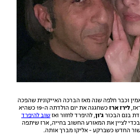
אמין וכבר חלפה שנה מאז הברכה האייקונית שהפכה
אז,
לירז ארז
כשחגגה את יום הולדתה ה-19 כשהיא
ידת בנם הבכור
ג'ון
, להיפרד לחזור ואז
שוב להיפרד
זר חלילה, והיום חוגגת האמא הטרייה יום הולדת 20! בכדי לציין את המאורע החשוב בחייה, ארז שיתפה
ור החדש כשברקע - אליקו מברך אותה.