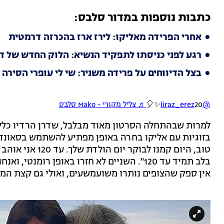
כתבות נוספות במדור סלבס:
אחרי הפרידה מאליקו: לירז ארז בהכרזה דרמטית
רגע לפני כניסתו לתפקיד הנשיא: הלוק החדש של 
בצל הדיווחים על פרידה משניר: שי לי עופרי הסירה
@liraz_erez
20✨🎈
♬ צליל מקורי - Mako סלבס
למרות שבהתחלה הסרטון מאוד מבלבל, שדרן הרדיו כלל ל
בזוגיות עם אליקו בחרה באופן מפתיע להשתמש בסאונד ש
טוב, היום קמנו לב
בלב תמיד עד 120". השניים לא חזרו באופן רומ
אין ספק שהצופים נותרו משועמשעים, ואולי גם קצת המו