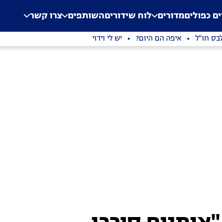
.
Application error: a clien
ים כפולים
מדורים
לוח שידורים
השותפים
צרו קשר
בס חו"ל
איפה הם היום?
יש לי וידוי