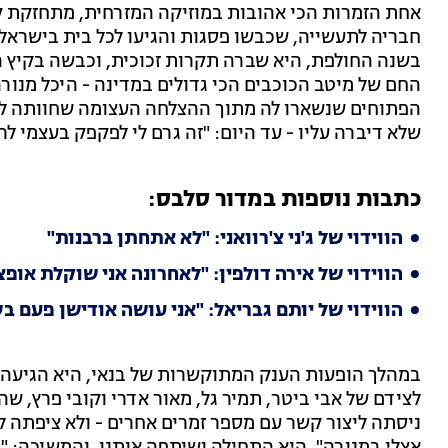
חבריה לתעשייה, שכבשו פסגות והגיעו לכל בית בישראל,
בשנה החולפת, היא שברה תקרות זכוכית, וכבשה בקיץ ה
החם של מיטב הכוכבים הכי גדולים במדינה - היכל מנורה
הפתוחים שנשארו לה מתוך ההצלחה העצומה שחוותה לא
שלא דיברה עליו - עד היום: "זה גרם לי לפקפק בעצמי לרג
כתבות נוספות במדור סלבס:
הווידוי של ג'ני צ'רוואני: "לא אתחתן ברבנות"
הווידוי של אירה דולפין: "לאחרונה אני שוקלת אופצ
הווידוי של יותם גבריאל: "אני עושה אודישן פעם בש
במהלך הופעות הענק המתוקשרות של בנאי, היא הגיעה 
לצידם של אבי ביטר, תמיר גל, מאור אדרי וקובי פרץ, 
ניסתה ליצור קשר עם מספר זמרים אחרים - ולא ציפתה 