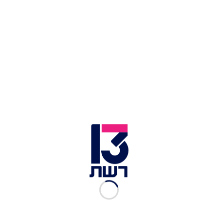
עוד הוסיף: "אולי כבוגר האחראי הייתי צריך לשים לב
לדברים שנעשים בסביבתי ולא שמתי לך ועל כך אני
מצטער. מעולם אבל מעולם לא פגעתי באף אישה
ולעולם אני גם לא אפגע באף אישה. כבר בכמה
ראיונות אחורה אמרתי שאני לוקח אחריות על כל מה
שהיה בסביבתי, אני שיניתי את אורח חיי מקצה לקצה,
כל האנשים שהיו סביבי כבר לא נמצאים, עשיתי שינוי
גדול בחיים שלי ואני לא נמצא באותו המקום. אני רוצה
להודות לכם קהל שלי על התמיכה, זה לא מובן מאליו".