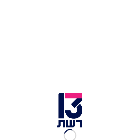
צילום: תומר לוי | צילום תמונה ראשית: אור דנון
זמן צפייה: 00:36
הזמר והיוצר אליאב זוהר הציע נישואים לספיר מסיקה,
בת זוגו בשנה האחרונה, בזמן שקיעה במלון סטאי
שבתל אביב כשברקע שירו החדש והמרגש של זוהר
"העיקר שלא לבד", שאיך לא? הקדיש אותו לארוסתו
הטרייה.
את הצעת הנישואים הוא שיתף באינסטגרם וכתב:
"עכשיו זה לנצח חיים שלי. אני אוהב אותך כל כך".