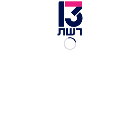
ליאור וספיר נרקיס | צילום: עידו סיטבון
כתבות נוספות במדור סלבס:
איזה אושר: הדוגמנית המצליחה חושפת היריון שני!
מאור ברוכמן פותחת את הלב: "לא הייתי צריכה
להתנהג ככה. זה קשה לצפייה"
בגיל 25: הזמר האהוב ואשתו הטרייה חושפים היריון