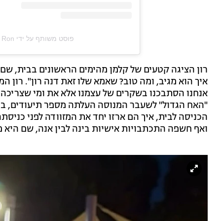
פוסט משותף על ידי ‏‎Dana Ron‎‏ (@‏‎danaron7‎‏)
רון הציגה קטעים של קלמן מהימים הראשונים בבית, שם 
איך הוא מגיב, ומה טוב? שאמא שלו זאת דנה רון". רון ה
אנחנו הסתבכנו בשקרים של עצמנו אלא את ומי שצריכה ל
"האח הגדול" לשעבר המנוסה העלתה מספר תיעודים, בינ
הכניסה לבית, איך הם ארזו יחד את המזוודה לפני כניסת
ואף חשפה התכתבויות אישיות בינה לבין אנה, שם היא