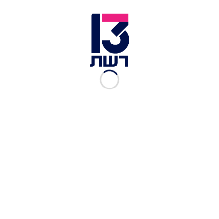
אפשר לנשום לרווחה: אליקו ולירז חזרו לשגרה
שברו את הכוס: טליה עובדיה ושחף רז התחתנו
View this post on Instagram