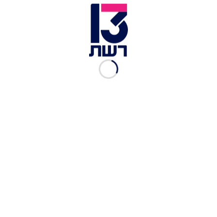
בית של גדולים. אגם בוחבוט | צילום: אינסטגרם
השניים שכרו דירה חדשה במגדל תל אביבי נאה –
אליו נכנסו ממש אתמול. בני המשפחה משני הצדדים
הגיעו למשכנם החדש בשביל לעזור בארגונים
אחרונים. אחרי שקבעו מזוזה, את הלילה האחרון כבר
העבירו השניים בביתם החדש, כך שהבוקר התנהלו
כתל אביבים לכל דבר ושתו קפה בבית הקפה השכונתי
במקום מגוריהם החדש. כעת הם מסמנים וי על יעד
נוסף בזוגיות ומאחדים כתובות – ואין מאושרים מהם.