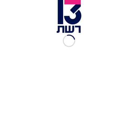
לביקורת נגדו
נמסנו: שניר בורגיל חושף את בנו אלארי לראשונה
"לא יכולתי להישאר במקום שמוחק אותי": הגילויים
החדשים על הפרידה של מיכל הקטנה
כבר לפני מספר חודשים
בוחבוט בת ה-21 שתלה
רמזים לעתיד הזוגיות בברכת יום ההולדת לבן זוגה
בן
ה-27: "אני מתאהבת בך כל יום יותר, אני מאחלת לנו
חיים שלמים ביחד בעזרת השם". כעת, הם ממשיכים
להוכיח שהאהבה שלהם היא נצחית ושהאיחול של
הזמרת האהובה לחיים שלמים אכן עומד להתגשם, שכן
על פי פרסום ראשון של "ישראל בידור", הזוג האהוב
סוף-סוף עומד לעבור לגור ביחד!