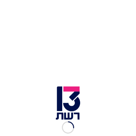
נטע ברזילי זוכה באירוויזיון 2018 | צילום: Andres Putting,
eurovision.tv
"מוזר לי להיות בתקופה הזאת של השנה בתל אביב",
כך פתח בצלאלי את דבריו, ולא סתם. כאמור לראשונה
מזה שנים הוא לא לקח חלק במשלחת הישראלית
לאירוויזיון, ובכך העביר את השרביט למעצב האופנה
ויוי בלאיש
, לפחות לשנה הנוכחית: "שנה שעברה
באירוויזיון היה מאוד קשוח. כל הריב עם האירלנדית
והגזענות. הרגשתי שאני צריך לקחת מזה צעד אחורה,