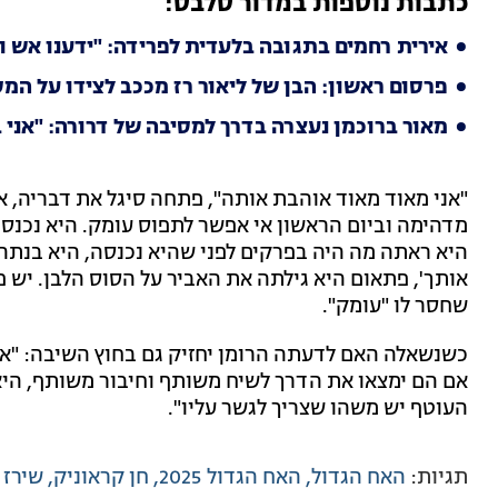
כתבות נוספות במדור סלבס:
אירית רחמים בתגובה בלעדית לפרידה: "ידענו אש ו
פרסום ראשון: הבן של ליאור רז מככב לצידו על המ
מאור ברוכמן נעצרה בדרך למסיבה של דרורה: "אני
"אני מאוד מאוד אוהבת אותה", פתחה סיגל את דבריה, א
מדהימה וביום הראשון אי אפשר לתפוס עומק. היא נכנסה
היא ראתה מה היה בפרקים לפני שהיא נכנסה, היא בנתה 
אותך', פתאום היא גילתה את האביר על הסוס הלבן. יש 
שחסר לו "עומק".
כשנשאלה האם לדעתה הרומן יחזיק גם בחוץ השיבה: "אני 
אם הם ימצאו את הדרך לשיח משותף וחיבור משותף, היא
העוטף יש משהו שצריך לגשר עליו".
תגיות:
האח הגדול
האח הגדול 2025
חן קראוניק
שירז 