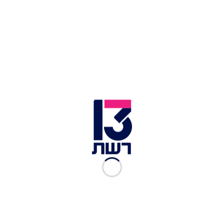
עו"ד קרן ברק שמייצגת את יובל מעתוק מסרה: "יובל
עברה יום קשה והתמודדה באומץ עם הגבר שתקף
אותה באכזריות. יובל קוראת לכל אישה/גבר
שהותקפו, לא לוותר, לא לפחד ולא להתבייש. יובל
תעמוד על הצדק שלה וסומכת על משטרת ישראל
והפרקליטות שימצאו את הדין עם האיש שתקף וביזה
אותה".