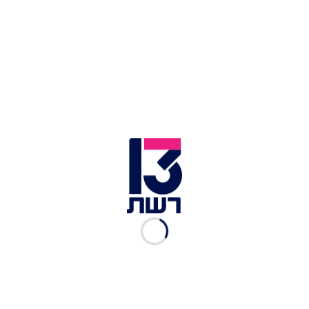
View this post on Instagram
A post shared by SAPIR AVISROR (@sapir_avisror)
החיוכים המאושרים וחלוקת השמות מטקס הברית
מגיעים אחרי
תשעה חודשים לא קלים בכלל
עבור