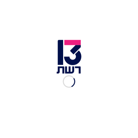
בר כהן עם בנה ליאו ואליה | צילום: דן בן דהאן