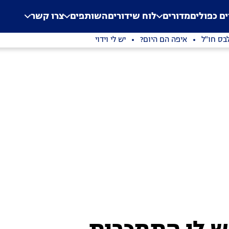
.
Application error: a clien
ים כפולים
מדורים
לוח שידורים
השותפים
צרו קשר
בס חו"ל
איפה הם היום?
יש לי וידוי