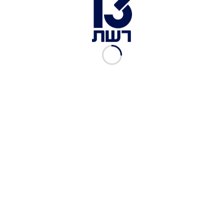
סאן מזרחי ואביב חמו | צילום: פייסבוק