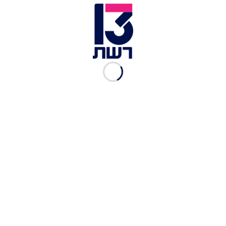
בניסעת עבודה. ירדן הראל | צילום: אינסטגרם
לאחת התמונות שהעלתה הגיבה עוקבת את הדברים
הבאים "בפעם הבאה תיקחו מישהי רווקה. עצוב
שירדן עוזבת את הילדים הרבה. בסוף עוד תהיה להם