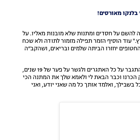
 בלנקו מאורסים!
דה להשם על חסדים ומתנות שלא מובנות מאליו. על
" עוד הוסיף הזמר תפילה מזמור לתודה ולא שכח
חטופים יחזרו הביתה שלמים ובריאים, ושהקב״ה
כזכור השניים התארסו לאחר כשנה של זוגיות והצליחו להתגבר על כל האתגרים ולגשר על פער של 19 שנים,
ונה בגיל 43 כתב בזמנו: "רק הכרנו וכבר הבאת לי ולאמא שלך את המתנה הכי
 בשבילך, ואלמד אותך כל מה שאני יודע, ואני