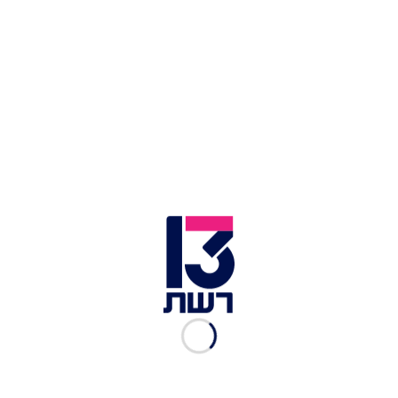
דיבור. אני רוצה ילדים ומהר ואם יש מישהי שאני סומך
עליה להקים משפחה ולגדל ילדים זו בר".
השניים כאמור איחדו כתובות לפני כחודש, ויחד הם
מגדלים את ליאו בן הארבע. בימים האחרונים נסעה אף
כהן לחו"ל והשאירה את בנה יחד עם טעטי למשך