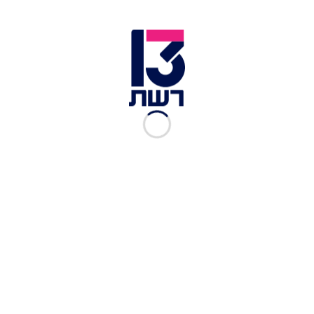
אחרי הפפראצי עם אביחי, מעיין אשכנזי מייחלת:
"אמן שאמצא את הגבר הכי טוב להקים איתו משפחה"
"כמות הנשים שהיו איתי חריגה בכל קנה מידה": אוהד
בוזגלו הופך את הכישרון למקצוע