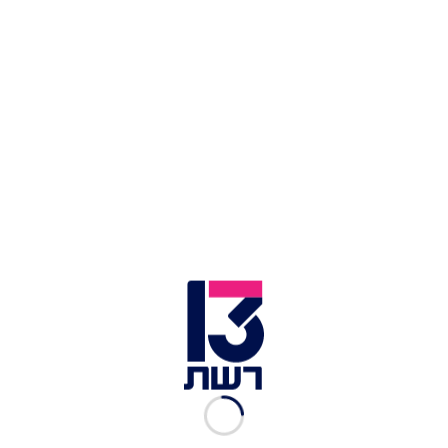
ברשתות החברתיות.
כתבות נוספות במדור סלבס:
נועה קירל בחוץ - אליאנה תדהר בפנים: הקאמבק
המרגש של הכוכבת לפסטיגל
לנצח נצחים: כוכב "אהבה חדשה" קעקע את בת זוגו
על הגוף
הווידוי של שלו ורדי: "יש לי רצונות לעזוב הכול
ולברוח לאמריקה"
הסיור בעוטף עזה התקיים במטרה להציג את הזוועות
שביצע חמאס ב-7 באוקטובר, ולחשוף את האמת
ברחבי העולם.
כפי שקראתם כאן בבלעדיות
, ג'נר
ביקרה במתחם הנובה, שם פגשה את שורדת הנובה
מזל טזזו, ואף אמרה לה: "תהיי חזקה בשביל האנושיות
בעולם, את מייצגת בדיוק מה שטוב ושרדת בדיוק את