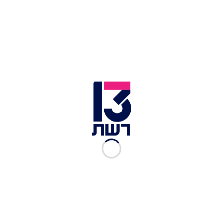
אתם תהיו בהלם: זה מה שעושה היום הדוגמנית
לשעבר עמית מכטינגר
תודו שהתגעגעתם: זה מה שעושה היום כוכבת "ערוץ
הילדים" המיתולוגית
זוכרים את יואב שוורד מ"קחי אותי שרון"? ככה הוא
נראה היום
ב-2006 התחתנה עם כדורסלן מכבי תל אביב
שארונאס יאסיקביצ'יוס, הידוע בכינוי 'שארס' אך
השניים התגרשו ב-2008. לאחר שחשפה את הסיפור
שלה והתמודדה עם מה שעברה, היא חזרה בתשובה
ודי זנחה את עולם הבידור ב-2009. בשנים האחרונות
עשתה קאמבק קטן לעולם המשחק עם תפקידים
בשנות ה-80 ושנות ה-90, וגם בפטריק, כאן ברשת 13.