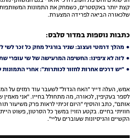
הנישואים וחשיפת העובדה כי אלארי בנם המשותף מתנהל
קצת יותר באקסטרים, כשמחק את התמונות המשותפות מ
שלכאורה הביאה לפרידה המצערת.
כתבות נוספות במדור סלבס:
מהלך דרמטי ועצוב: שניר בורגיל מחק כל זכר לשי לי
לזה לא ציפינו: החשיפה המרעישה של שי עופרי ש
"יש דרכים אחרות לחזור לכותרות": אחרי התמונות 
אמש, העלה דייר "האח הגדול" לשעבר עוד רמזים על המת
לספר בעקיפין, לכאורה, מה מתחולל בחייו. "אני מאמין ש
אותם", כתב והוסיף "היום זכיתי לראות פרק משיעור תו
חוויתי בחיים. בקטע הזוי! במשך כל הסרטון, פשוט היית
הקשיים והניסיונות שעוברים עליי".