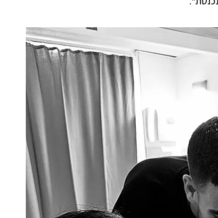
כנסת".