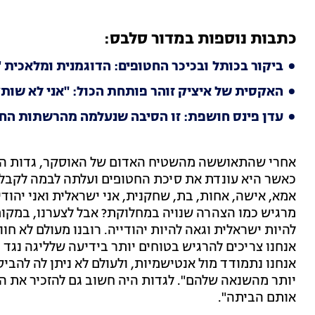
כתבות נוספות במדור סלבס:
ביקור בכותל ובכיכר החטופים: הדוגמנית ומלאכית 
האקסית של איציק זוהר פותחת הכול: ''אני לא שותק
עדן פינס חושפת: זו הסיבה שנעלמה מהרשתות הח
כאשר היא עונדת את סיכת החטופים ועלתה לבמה לקבל א
אמא, אישה, אחות, בת, שחקנית, אני ישראלית ואני יהודי
מרגיש כמו הצהרה שנויה במחלוקת? אבל לצערנו, במקום 
להיות ישראלית וגאה להיות יהודייה. רובנו מעולם לא חוו
אנחנו צריכים להרגיש בטוחים יותר בידיעה שלליגה נגד 
אנחנו נתמודד מול אנטישמיות, ולעולם לא ניתן לה להביס
יותר מהשנאה שלהם". לגדות היה חשוב גם להזכיר את החט
אותם הביתה".