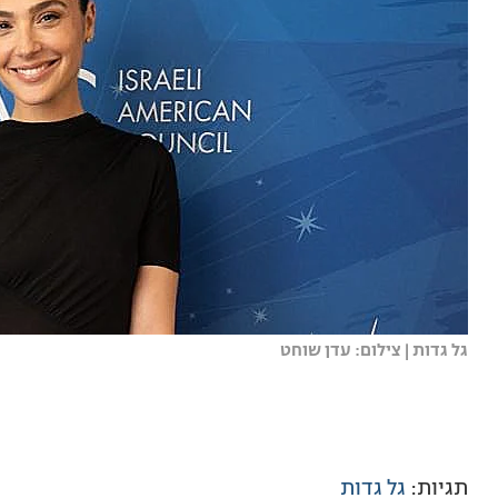
גל גדות | צילום: עדן שוחט
תגיות:
גל גדות