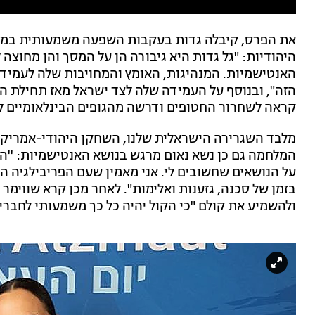
את הפרס, קיבלה גדות בעקבות השפעה משמעותית במא
היהודיות: "גל גדות היא גיבורה הן על המסך והן מחוצה
האנטישמיות. המנהיגות, האומץ והמחויבות שלה לעמידה
הזה", ובנוסף על העמידה שלה לצד ישראל מאז תחילת ה
קראה לשחרור החטופים ודרשה מהגופים הבינלאומיים לתת
מלבד השגרירה הישראלית שלנו, השחקן היהודי-אמריק
המלחמה גם כן נשא נאום מרגש בנושא האנטישמיות: ''ה
על הנושאים שחשובים לי. אני מאמין שעם הפריבילגיה ה
בזמן של סכנה, גזענות ואלימות". לאחר מכן קרא שווימר
ולהשמיע את קולם "כי הקול יהיה כל כך משמעותי לחברי 