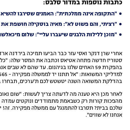
כתבות נוספות במדור סלבס:
"התקופה אינה ממלכתית": האמנים שסירבו להשיא
"רציתי, והם פשוט לא": מאיה בוסקילה חושפת את 
"מוכן ללילות הלבנים שיעברו עליי": שלום מיכאלש
אחרי שרן דנקר ואסי עזר כבר הביעו תמיכה בירדנה א
סטוריז חדשה פתחה אטיאס וכתבה את המסר שלה: "כל מ
בהפקרת 59 האחים שלנו בגיהנום. עד שהם לא שבי
בהדלקת המשואה השנה יטשטש לכם ת'ערכים, תבחרו בח
לאחר מכן היא טענה מה לדעתה צריך לעשות: "שום נאום
מהפכות קורות רק כשבאמת מתמודדים ונוקטים עמדה וז
שלכם בבית? תסרבו להתמנגל עם ממשלה מפקירה. זה! יח
אנחנו לא שווים".