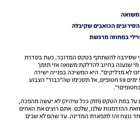
 משואה
הסירובים הכואבים שקיבלה
ווילי במחווה מרגשת
רזי שסירבה להשתתף בטקס המדובר, כעת בסדרת
י שנענה בחיוב להדלקת משואה אזי תומך
ם אנחנו לא מדליקים". היא המשיכה בפנייה ישירה
למדליקי המשואות: "אל תתנו יד לממשלה מפקירה - 565 ימים 59 חטופים, אל תסכימו שה"כבוד" הצבוע
טופים!".
 על במת הטקס (חזק ככל שיהיה) לא יעשה מהפכה,
את ההזדמנות שלנו, שלכם. אתם רוצים את האחים
ד ננצח זה! לתפארת המדינה. עד שהם לא שבים