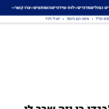
.
Application error: a clien
ים כפולים
מדורים
לוח שידורים
השותפים
צרו קשר
בס חו"ל
איפה הם היום?
יש לי וידוי