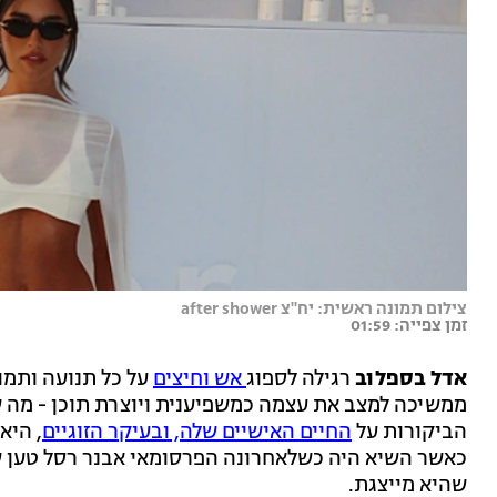
צילום תמונה ראשית: יח"צ after shower
זמן צפייה: 01:59
אדל בספלוב
רגילה לספוג
אש וחיצים
על כל תנועה ותמו
ממשיכה למצב את עצמה כמשפיענית ויוצרת תוכן - מה ש
הביקורות על
החיים האישיים שלה, ובעיקר הזוגיים
, היא
כאשר השיא היה כשלאחרונה הפרסומאי אבנר רסל טען של
שהיא מייצגת.