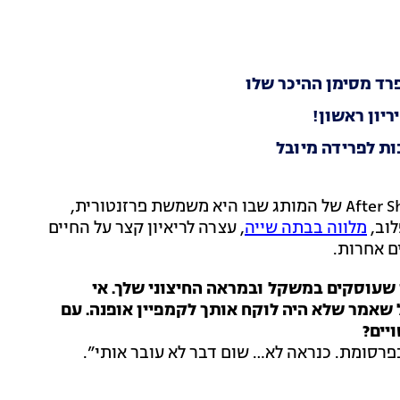
רד מסימן ההיכר שלו
ריון ראשון!
ות לפרידה מיובל
בספלוב, הגיע אתמול לאירוע השקת סדרת מוצרי After Shower של המותג שבו היא משמשת פרזנטורית,
לוב,
מלווה בבתה שייה
, עצרה לריאיון קצר על החיים
ם אחרות.
שעוסקים במשקל ובמראה החיצוני שלך. אי
שאמר שלא היה לוקח אותך לקמפיין אופנה. עם
יים?
 בפרסומת. כנראה לא… שום דבר לא עובר אותי”.