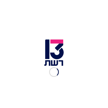
הצגת פוסט זה באינסטגרם
פוסט משותף על ידי ‏‎אהבה חדשה‎‏ (@‏‎newlove_israel‎‏)