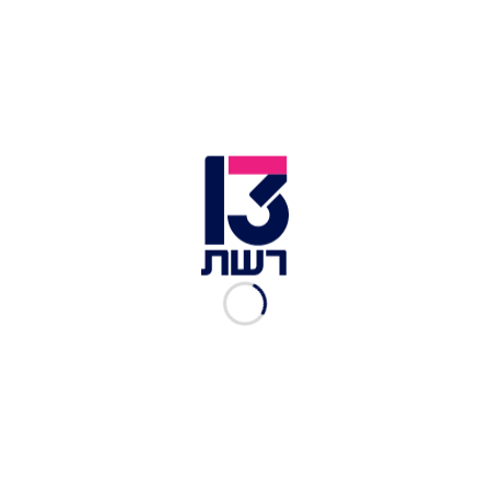
ארז איסקוב, אלה איילון | צילום: שי פרנקו
מלבד הקמפיינים והצילומים לתוכנית החדשה על
משפחתו, איסקוב נדרש לאחרונה להתייחס גם לחברה
הטובה לשעבר מהבית,
שלקה
, שהשיקה סדרת