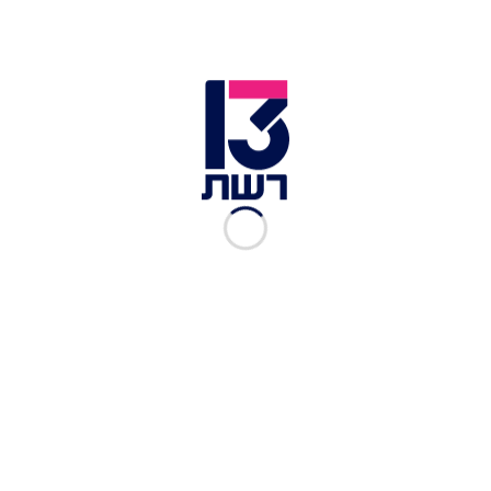
"בורחת מפה": מה גרם לטליה עובדיה ושחף רז לעבור
דירה?
שירז לא התביישה
לשתף וחשפה דווקא את ההפך:
היא עלתה 10 קילו במהלך השהות. לדבריה, הסיבה
ברורה - חן ואיסקוב לא הפסיקו להאכיל אותה.
"נכנסתי לבית במשקל 50 קילו ויצאתי 60", הודתה
בחיוך, והוכיחה שגם אם על הדרך נוספו כמה
קילוגרמים, היא לקחה את זה בקלילות ובחן.