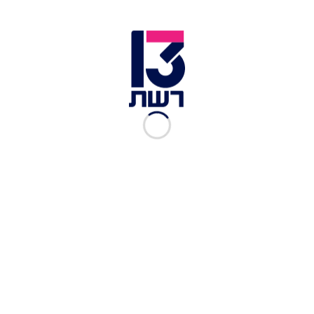
"הישרדות", אך אמור לחזור לארץ ממש בימים אלו
לקראת עליית "האח הגדול" ב2.6. משתתפים בצער
המשפחה.
רק בשבוע שעבר שיתפה בר זוהר בתחושות הקשות
וסיפרה על מצבו של אביה כשכתבה: "ימים לא
פשוטים, כמו רכבת הרים. יש רגעים ממוטטים ויש
רגעים של חסד. הבוקר אבא שלי פקח את העיניים
אחרי כמה ימים קשים. ההתרגשות שלי הייתה
עצומה".