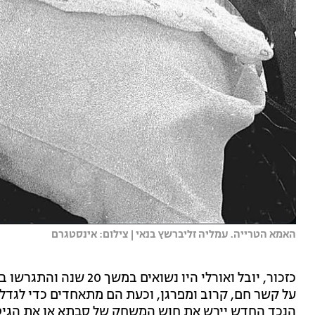
האמא הטרייה. עמליה זליברשץ בנאי | צילום: אינסטגרם
על קשר חם, קרוב ומפרגן, וכעת הם מתאחדים כדי לגדל 
הנכד החדש יירש את חוש המשחק של סבתא או את הגיטרה