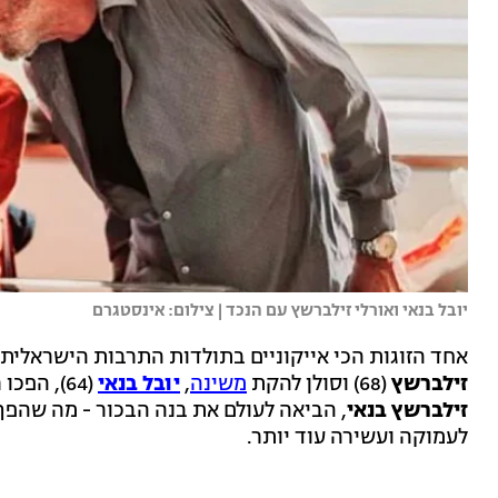
יובל בנאי ואורלי זילברשץ עם הנכד | צילום: אינסטגרם
אחד הזוגות הכי אייקוניים בתולדות התרבות הישראלית
זילברשץ
(68) וסולן להקת
משינה
,
יובל בנאי
(64), הפכו רשמית לסבא וסבתא טריים! בתם המשותפת,
זילברשץ בנאי
, הביאה לעולם את בנה הבכור - מה שה
לעמוקה ועשירה עוד יותר.