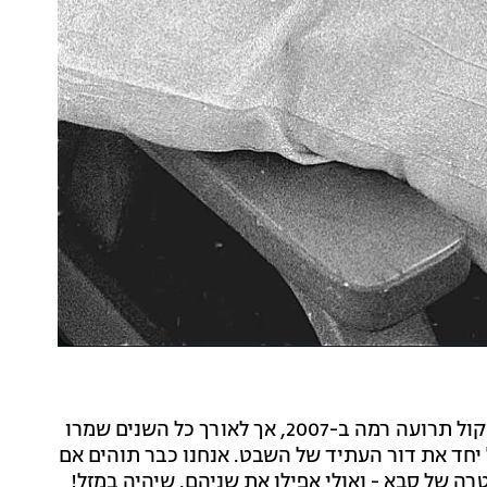
כזכור, יובל ואורלי היו נשואים במשך 20 שנה והתגרשו בקול תרועה רמה ב-2007, אך לאורך כל השנים שמרו
יחד את דור העתיד של השבט. אנחנו כבר תוהים אם
 של סבא - ואולי אפילו את שניהם. שיהיה במזל!