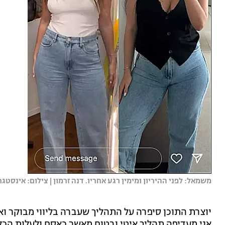
משמאל: לפני ההיריון ומימין רגע אחריו. דנה זרמון | צילום: אינסטג
יוצרת התוכן סיפרה על התהליך שעברה בליווי מבוקר וא
אני מעדיפה תהליך איטי ובטוח מאשר כאסח ולעלות הכל