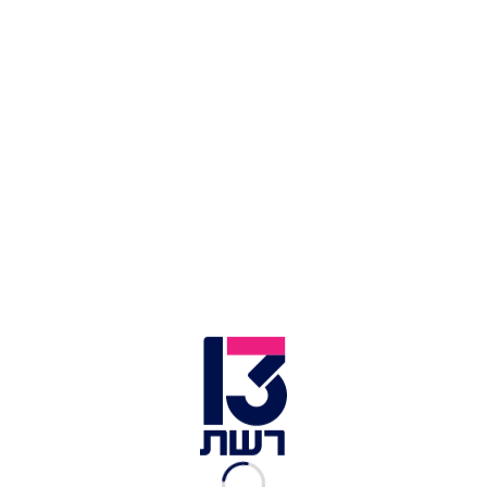
איכותיים ובכל טוב, והחברים העבירו את הלילה בכיף,
בריקודים ובהרמת כוסיות לתוך השעות הקטנות.
אנחנו רק מקווים שהיא תצליח להינות למרות
המחשבות על הילדים בבית, ומחכים לראות אותה
חוזרת רעננה לכס המנטורים על המסך!