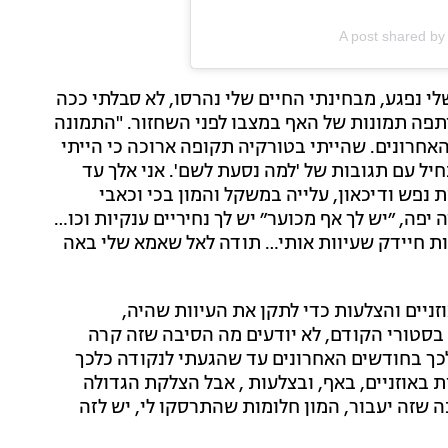
A post shared b
י נפגע, מבחינתי החיים שלי נהרסו, לא סבלתי ככה
יתפה תמונות של האף במצבו לפני השחזור. "התמונה
אחרונים. שהייתי בטורקיה תקופה ארוכה כי הייתי
יל עם תגובות של 'למה נסעת לשם'. אני אלך עד
 נפש ודיכאון, עלייה במשקל והמון בכי וכאבי
יפה, ״יש לך אף מכוער״ יש לך נחיריים ענקיות וכו…
ות חיידק שעיוות אותי… תודה לאל שאמא שלי באה
ניים והצלעות כדי לתקן את העיוות שהיה,
בסטורי הקודם, לא יודעים מה הסיבה שזה קרה
כך בחודשים האחרונים עד שהגעתי לנקודה כלכך
ת באוזניים, באף, ובצלעות , אבל הצלקת הגדולה
ה שזה יעבור, המון חלומות שהתרסקו לי, יש לזה