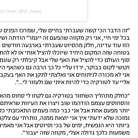
y Dr Hoan (@dr_hoan)
"זה הדבר הכי קשה שעברתי בחיים שלי, שמרכז הפנים של
בכל ימי חיי, אני רק מקווה שהפעם זה ייגמר" הודתה וש
הזו עוד עדינה, חלק מהסיוט שעברתי בארבעה חודשים ה
בטוחה שזה המקום היחיד שיוכלו להציל אותי אז לא להתח
סוף העולם כדי להציל את האף שלי אבל קיבלתי רק עוגמת
וקושי לקום בבוקר, ירדו עליי כל כך הרבה גם כשהאף היה 
אני לא מכורה לניתוחים אני נאלצתי לתקן את האף בעקב
אליי עד לטורקיה כדי להיות איתי שם ולעזור לי…".
"כחלק מתהליך השחזור בטורקיה גם לקחו לי סחוס מהאוז
והסחוסים עצמם הזדהמו שוב ויצרו את העיוות שראיתם 
יותר מפעם אחת אבל אני כבר כמה פעמים התאכזבתי כל
נמוכה שלא ידעתי איך אני יוצאת ממנה, נותרתי עם צלקו
ביותר היא הנפשית, ימים של בכי וסיוטים אבל אני מאמינ
משמעות כלכך גדולה אצלי, מקווה שזה יעבור".