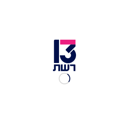
ניצחון
"זה ביג": עדן פינס בתפקיד הנחייה בפריים טיים, אבל
מודה מה החלום הגדול שעוד לא מימשה
את הסטורי החדש שהעלה
זהבי
לאינסטגרם, הוא פתח
בשאלה: "מי מפצה על הנזק שנגרם לדירות מההדף?".
ישר ניתן היה להבין כי הוא לא סתם שואל, וביתו נפגע
בעקבות מטח הטילים ששוגר. השחקן אישש את
העניין שעה לאחר מכן בסטורי נוסף: "הבנתי, מס
רכוש. תודה לכם. העיקר שכולם בריאים", את הדברים
כתב על רקע תמונה מתוך ביתו, שהתמלא בשברי
זכוכיות.
מתוך הסטורי של עוז זהבי | צילום: אינסטגרם